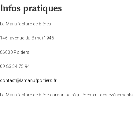
Infos pratiques
La Manufacture de bières
146, avenue du 8 mai 1945
86000 Poitiers
09 83 34 75 94
contact@lamanufpoitiers.fr
La Manufacture de bières organise régulièrement des événements
(concerts, animations, DJ set) et des visites de la brasserie qu’elle
annonce sur son
site Internet
ou les
réseaux sociaux
.
Entre Poitiers et La Rochelle, un