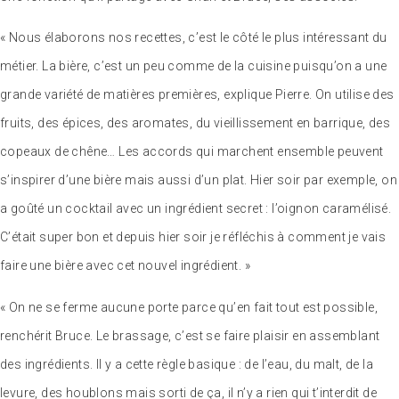
« Nous élaborons nos recettes, c’est le côté le plus intéressant du
métier. La bière, c’est un peu comme de la cuisine puisqu’on a une
grande variété de matières premières, explique Pierre. On utilise des
fruits, des épices, des aromates, du vieillissement en barrique, des
copeaux de chêne… Les accords qui marchent ensemble peuvent
s’inspirer d’une bière mais aussi d’un plat. Hier soir par exemple, on
a goûté un cocktail avec un ingrédient secret : l’oignon caramélisé.
C’était super bon et depuis hier soir je réfléchis à comment je vais
faire une bière avec cet nouvel ingrédient. »
« On ne se ferme aucune porte parce qu’en fait tout est possible,
renchérit Bruce. Le brassage, c’est se faire plaisir en assemblant
des ingrédients. Il y a cette règle basique : de l’eau, du malt, de la
levure, des houblons mais sorti de ça, il n’y a rien qui t’interdit de