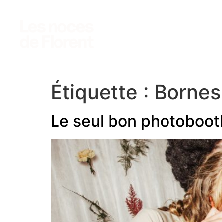
photo
vidéo
accès clients
Étiquette :
Bornes
Le seul bon photobooth 