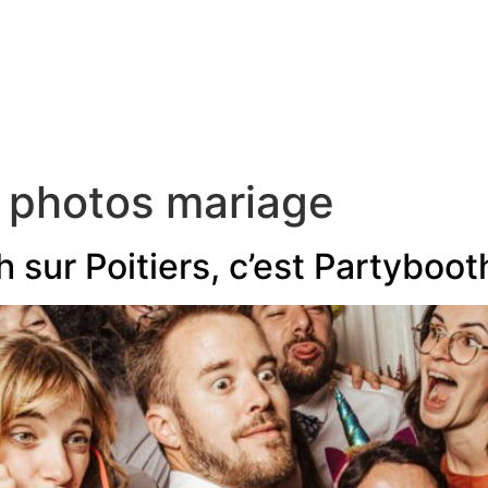
formules
à propos
blog
contact
 photos mariage
sur Poitiers, c’est Partybooth