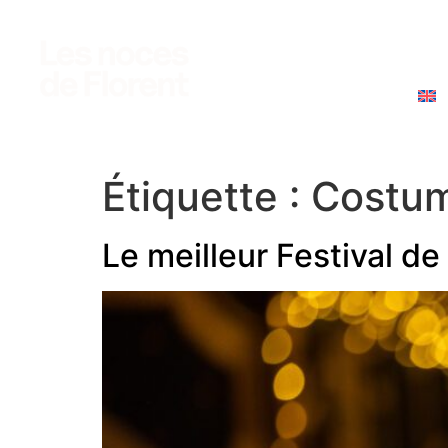
photo
vidéo
accès clients
e
Étiquette :
Costum
Le meilleur Festival d