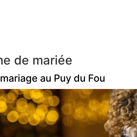
formules
à propos
blog
contact
nglish
e de mariée
e mariage au Puy du Fou