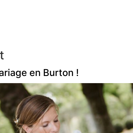
formules
à propos
blog
contact
t
ariage en Burton !