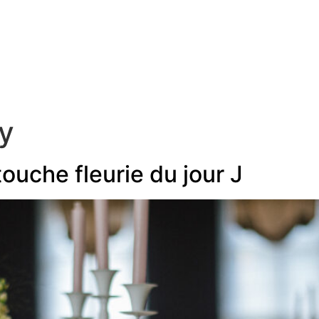
formules
à propos
blog
contact
y
 touche fleurie du jour J